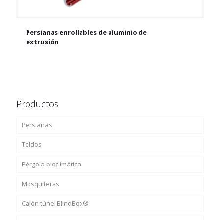
Persianas enrollables de aluminio de
Persianas enrollables de aluminio de extrusión
extrusión
Productos
Persianas
Toldos
Pérgola bioclimática
Mosquiteras
Cajón túnel BlindBox®