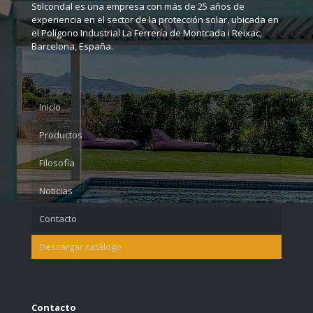
Stilcondal es una empresa con más de 25 años de
experiencia en el sector de la protección solar, ubicada en
Mosquitera Plisada
C-15 PVC
el Polígono Industrial La Ferrería de Montcada i Reixac,
Barcelona, España.
Mosquitera plisada XL
Phalsol
Mosquitera flexa
Grad panel 80
Inicio
Mosquitera Practicable
Grad panel 120
Productos
Rollos tela mosquitera
Filosofía
Accesorios mosquitera
Noticias
Contacto
Descargar catálogo
Contacto