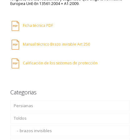
Europea UnE-En 13561:2004 + A1:2009.
Ficha técnica PDF
Manual técnico Brazo invisible Art 250
Calificación de los sistemas de protección
Categorias
Persianas
Toldos
Persianas Enrollables
Persianas Enrollables PVC
brazos invisibles
Aluminio Perfilado