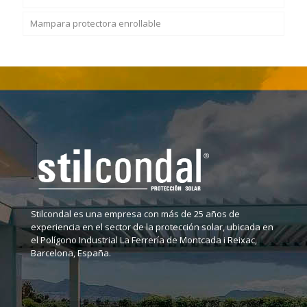
Mampara protectora enrollable
Otros
Puerta plegable PVC lacada lisa
A-OK
Rollos tela mosquitera
Autoblocante SC 105
SC 80
SOMFY
Accesorios mosquitera
SC 100
SC 100 ECO
Stilcondal es una empresa con más de 25 años de
experiencia en el sector de la protección solar, ubicada en
el Polígono Industrial La Ferrería de Montcada i Reixac,
Barcelona, España.