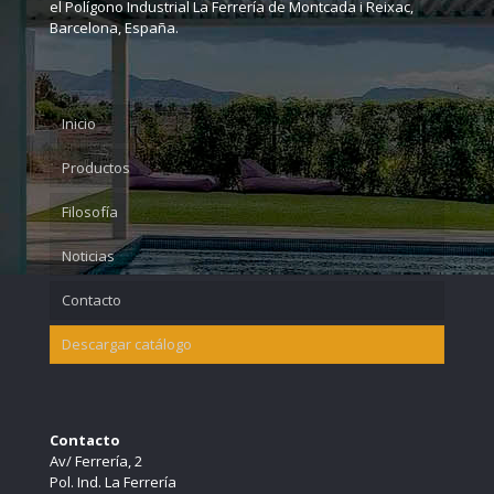
el Polígono Industrial La Ferrería de Montcada i Reixac,
Mosquitera flexa
Grad panel 80
Barcelona, España.
Mosquitera Practicable
Grad panel 120
Rollos tela mosquitera
Inicio
Accesorios mosquitera
Productos
Filosofía
Noticias
Contacto
Descargar catálogo
Contacto
Av/ Ferrería, 2
Pol. Ind. La Ferrería