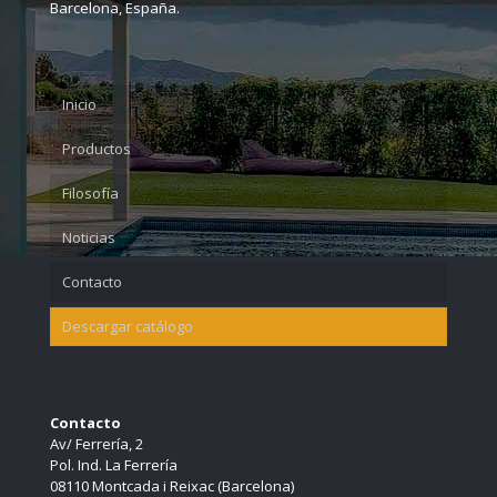
Barcelona, España.
Mosquitera plisada XL
Phalsol
Mosquitera flexa
Grad panel 80
Inicio
Mosquitera Practicable
Grad panel 120
Productos
Rollos tela mosquitera
Filosofía
Accesorios mosquitera
Noticias
Contacto
Descargar catálogo
Contacto
Av/ Ferrería, 2
Pol. Ind. La Ferrería
08110 Montcada i Reixac (Barcelona)